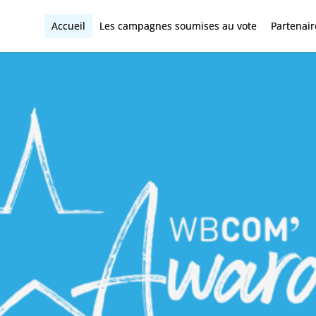
Accueil
Les campagnes soumises au vote
Partenair