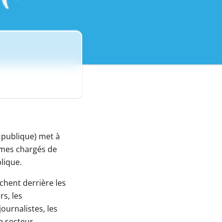
publique) met à
smes chargés de
lique.
chent derrière les
s, les
ournalistes, les
e secteur.