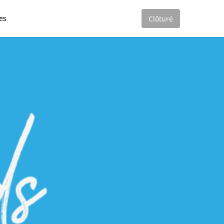
es
Clôturé